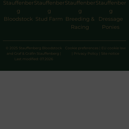
Stauffenber
Stauffenber
Stauffenber
Stauffenber
g
g
g
g
Bloodstock
Stud Farm
Breeding &
Dressage
Racing
Ponies
© 2025 Stauffenberg Bloodstock
Cookie preferences
|
EU cookie law
and Graf & Gräfin Stauffenberg |
|
Privacy Policy
|
Site notice
Last modified: 07.2026