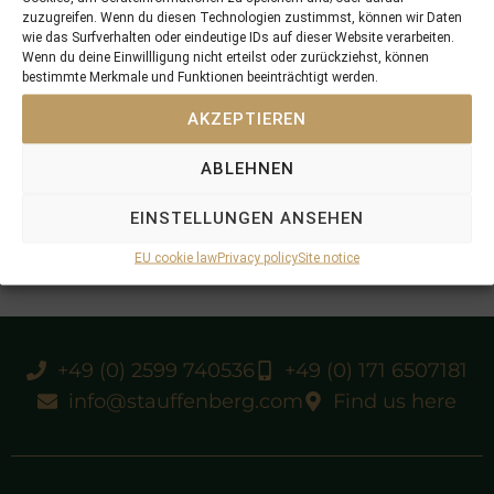
zuzugreifen. Wenn du diesen Technologien zustimmst, können wir Daten
wie das Surfverhalten oder eindeutige IDs auf dieser Website verarbeiten.
Wenn du deine Einwillligung nicht erteilst oder zurückziehst, können
bestimmte Merkmale und Funktionen beeinträchtigt werden.
AKZEPTIEREN
ABLEHNEN
EINSTELLUNGEN ANSEHEN
EU cookie law
Privacy policy
Site notice
+49 (0) 2599 740536
+49 (0) 171 6507181
info@stauffenberg.com
Find us here