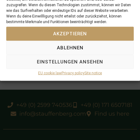
zuzugreifen. Wenn du diesen Technologien zustimmst, können wir Daten
wie das Surfverhalten oder eindeutige IDs auf dieser Website verarbeiten.
Wenn du deine Einwillligung nicht erteilst oder zurückziehst, können
bestimmte Merkmale und Funktionen beeinträchtigt werden.
AKZEPTIEREN
ABLEHNEN
EINSTELLUNGEN ANSEHEN
EU cookie law
Privacy policy
Site notice
+49 (0) 2599 740536
+49 (0) 171 6507181
info@stauffenberg.com
Find us here