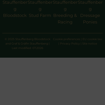
Stauffenber
Stauffenber
Stauffenber
Stauffenber
g
g
g
g
Bloodstock
Stud Farm
Breeding &
Dressage
Racing
Ponies
© 2025 Stauffenberg Bloodstock
Cookie preferences
|
EU cookie law
and Graf & Gräfin Stauffenberg |
|
Privacy Policy
|
Site notice
Last modified: 07.2026