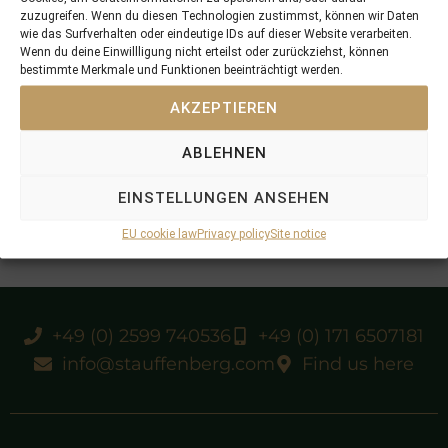
zuzugreifen. Wenn du diesen Technologien zustimmst, können wir Daten
wie das Surfverhalten oder eindeutige IDs auf dieser Website verarbeiten.
Wenn du deine Einwillligung nicht erteilst oder zurückziehst, können
bestimmte Merkmale und Funktionen beeinträchtigt werden.
AKZEPTIEREN
ABLEHNEN
EINSTELLUNGEN ANSEHEN
EU cookie law
Privacy policy
Site notice
+49 (0) 2599 740536
+49 (0) 171 6507181
info@stauffenberg.com
Find us here