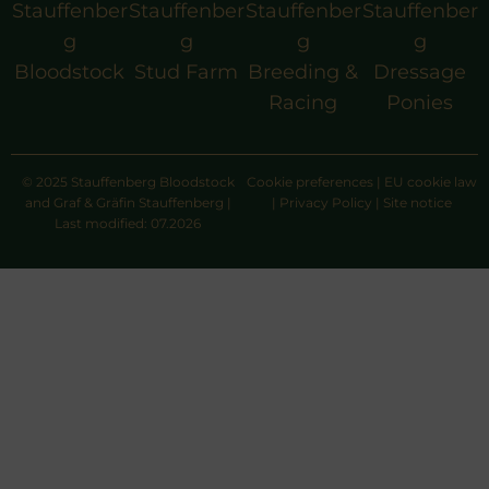
Stauffenber
Stauffenber
Stauffenber
Stauffenber
g
g
g
g
Bloodstock
Stud Farm
Breeding &
Dressage
Racing
Ponies
© 2025 Stauffenberg Bloodstock
Cookie preferences
|
EU cookie law
and Graf & Gräfin Stauffenberg |
|
Privacy Policy
|
Site notice
Last modified: 07.2026