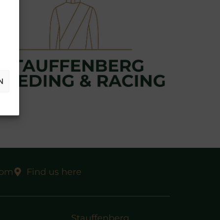
N
com
Find us here
Stauffenberg