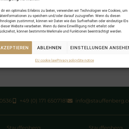
dir ein optimales Erlebnis zu bieten, verwenden wir Technologien wie Cookies, um
äteinformationen zu speichern und/oder darauf zuzugreifen. Wenn du diesen
hnologien zustimmst, können wir Daten wie das Surfverhalten oder eindeutige IDs
 dieser Website verarbeiten. Wenn du deine Einwillligung nicht erteilst oder
ückziehst, können bestimmte Merkmale und Funktionen beeinträchtigt werden.
AKZEPTIEREN
ABLEHNEN
EINSTELLUNGEN ANSEHE
EU cookie law
Privacy policy
Site notice
40536
+49 (0) 171 6507181
info@stauffenberg.
Stauffenberg
Stauffenberg