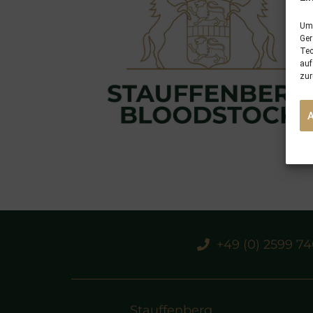
Um 
Ger
Tec
auf
zur
+49 (0) 2599 7
Stauffenberg