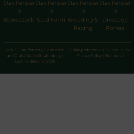
Stauffenber
Stauffenber
Stauffenber
Stauffenber
g
g
g
g
Bloodstock
Stud Farm
Breeding &
Dressage
Racing
Ponies
© 2025 Stauffenberg Bloodstock
Cookie preferences
|
EU cookie law
and Graf & Gräfin Stauffenberg |
|
Privacy Policy
|
Site notice
Last modified: 07.2026