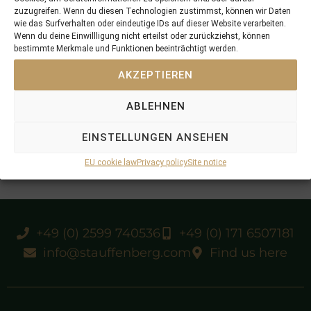
zuzugreifen. Wenn du diesen Technologien zustimmst, können wir Daten
wie das Surfverhalten oder eindeutige IDs auf dieser Website verarbeiten.
Wenn du deine Einwillligung nicht erteilst oder zurückziehst, können
bestimmte Merkmale und Funktionen beeinträchtigt werden.
AKZEPTIEREN
ABLEHNEN
EINSTELLUNGEN ANSEHEN
EU cookie law
Privacy policy
Site notice
+49 (0) 2599 740536
+49 (0) 171 6507181
info@stauffenberg.com
Find us here