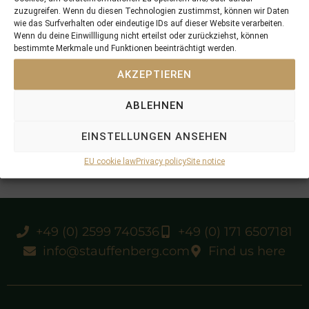
zuzugreifen. Wenn du diesen Technologien zustimmst, können wir Daten
wie das Surfverhalten oder eindeutige IDs auf dieser Website verarbeiten.
Wenn du deine Einwillligung nicht erteilst oder zurückziehst, können
bestimmte Merkmale und Funktionen beeinträchtigt werden.
AKZEPTIEREN
ABLEHNEN
EINSTELLUNGEN ANSEHEN
EU cookie law
Privacy policy
Site notice
+49 (0) 2599 740536
+49 (0) 171 6507181
info@stauffenberg.com
Find us here