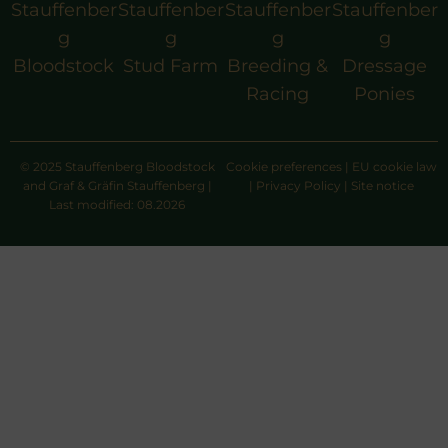
Stauffenber
Stauffenber
Stauffenber
Stauffenber
g
g
g
g
Bloodstock
Stud Farm
Breeding &
Dressage
Racing
Ponies
© 2025 Stauffenberg Bloodstock
Cookie preferences
|
EU cookie law
and Graf & Gräfin Stauffenberg |
|
Privacy Policy
|
Site notice
Last modified: 08.2026