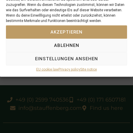
zuzugreifen. Wenn du diesen Technologien zustimmst, können wir Daten
wie das Surfverhalten oder eindeutige IDs auf dieser Website verarbeiten.
Wenn du deine Einwillligung nicht erteilst oder zurückziehst, können
bestimmte Merkmale und Funktionen beeinträchtigt werden.
AKZEPTIEREN
ABLEHNEN
EINSTELLUNGEN ANSEHEN
EU cookie law
Privacy policy
Site notice
+49 (0) 2599 740536
+49 (0) 171 6507181
info@stauffenberg.com
Find us here