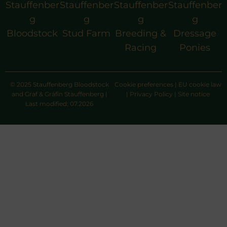
Stauffenber
Stauffenber
Stauffenber
Stauffenber
g
g
g
g
Bloodstock
Stud Farm
Breeding &
Dressage
Racing
Ponies
© 2025 Stauffenberg Bloodstock
Cookie preferences
|
EU cookie law
and Graf & Gräfin Stauffenberg |
|
Privacy Policy
|
Site notice
Last modified: 07.2026