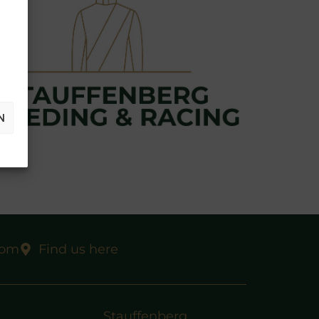
N
com
Find us here
Stauffenberg