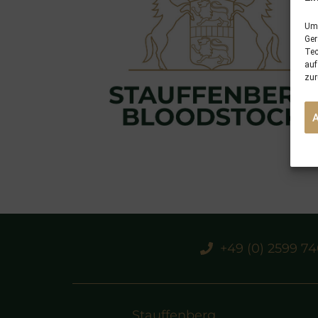
Um 
Ger
Tec
auf
zur
+49 (0) 2599 7
Stauffenberg