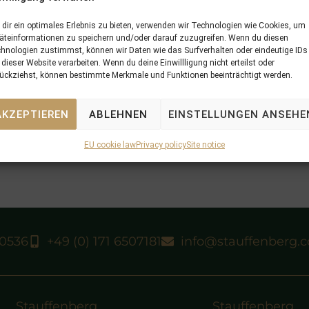
dir ein optimales Erlebnis zu bieten, verwenden wir Technologien wie Cookies, um
äteinformationen zu speichern und/oder darauf zuzugreifen. Wenn du diesen
hnologien zustimmst, können wir Daten wie das Surfverhalten oder eindeutige IDs
 dieser Website verarbeiten. Wenn du deine Einwillligung nicht erteilst oder
ückziehst, können bestimmte Merkmale und Funktionen beeinträchtigt werden.
AKZEPTIEREN
ABLEHNEN
EINSTELLUNGEN ANSEHE
EU cookie law
Privacy policy
Site notice
40536
+49 (0) 171 6507181
info@stauffenberg.
Stauffenberg
Stauffenberg