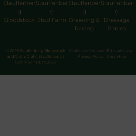
Stauffenber
Stauffenber
Stauffenber
Stauffenber
g
g
g
g
Bloodstock
Stud Farm
Breeding &
Dressage
Racing
Ponies
© 2025 Stauffenberg Bloodstock
Cookie preferences
|
EU cookie law
and Graf & Gräfin Stauffenberg |
|
Privacy Policy
|
Site notice
Last modified: 07.2026