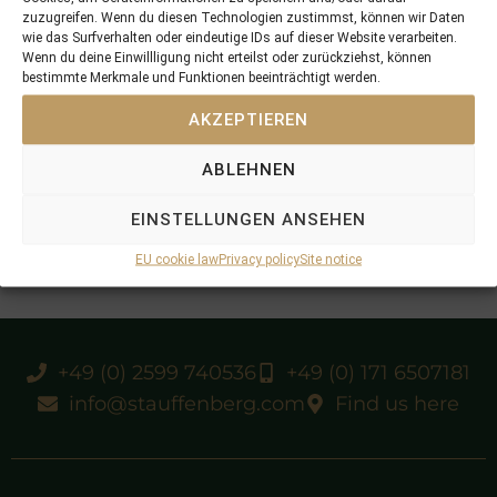
zuzugreifen. Wenn du diesen Technologien zustimmst, können wir Daten
wie das Surfverhalten oder eindeutige IDs auf dieser Website verarbeiten.
Wenn du deine Einwillligung nicht erteilst oder zurückziehst, können
bestimmte Merkmale und Funktionen beeinträchtigt werden.
AKZEPTIEREN
ABLEHNEN
EINSTELLUNGEN ANSEHEN
EU cookie law
Privacy policy
Site notice
+49 (0) 2599 740536
+49 (0) 171 6507181
info@stauffenberg.com
Find us here