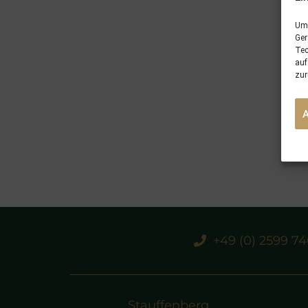
Um 
Ger
Tec
auf
zur
+49 (0) 2599 7
Stauffenberg