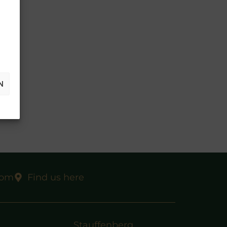
N
com
Find us here
Stauffenberg