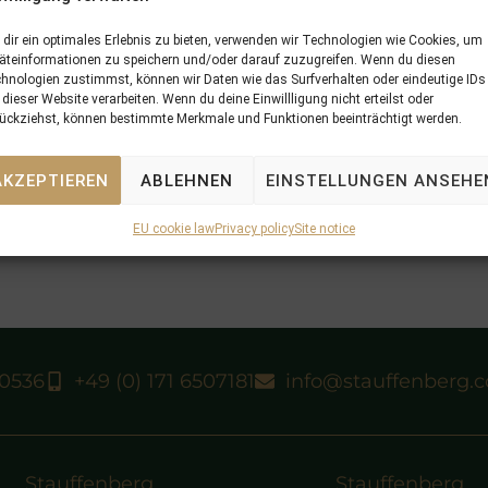
dir ein optimales Erlebnis zu bieten, verwenden wir Technologien wie Cookies, um
äteinformationen zu speichern und/oder darauf zuzugreifen. Wenn du diesen
hnologien zustimmst, können wir Daten wie das Surfverhalten oder eindeutige IDs
 dieser Website verarbeiten. Wenn du deine Einwillligung nicht erteilst oder
ückziehst, können bestimmte Merkmale und Funktionen beeinträchtigt werden.
AKZEPTIEREN
ABLEHNEN
EINSTELLUNGEN ANSEHE
EU cookie law
Privacy policy
Site notice
40536
+49 (0) 171 6507181
info@stauffenberg.
Stauffenberg
Stauffenberg