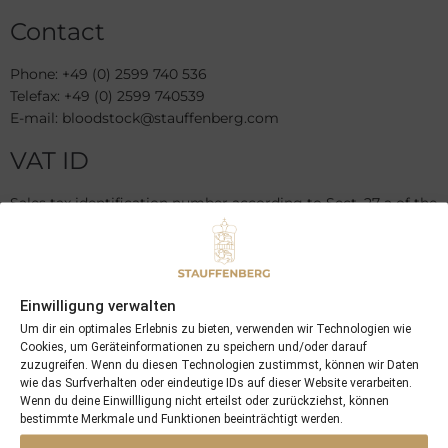
Contact
Phone: +49 (0) 2599 740 536
Telefax: +49 (0) 2599 740539
E-mail: bloodstock@stauffenberg.com
VAT ID
Sales tax identification number according to Sect. 27 a of the
Sales Tax Law:
DE176702404
Dispute resolution proceedings in
Einwilligung verwalten
front of a consumer arbitration
Um dir ein optimales Erlebnis zu bieten, verwenden wir Technologien wie
Cookies, um Geräteinformationen zu speichern und/oder darauf
board
zuzugreifen. Wenn du diesen Technologien zustimmst, können wir Daten
wie das Surfverhalten oder eindeutige IDs auf dieser Website verarbeiten.
We are not willing or obliged to participate in dispute
Wenn du deine Einwillligung nicht erteilst oder zurückziehst, können
resolution proceedings in front of a consumer arbitration
bestimmte Merkmale und Funktionen beeinträchtigt werden.
board.