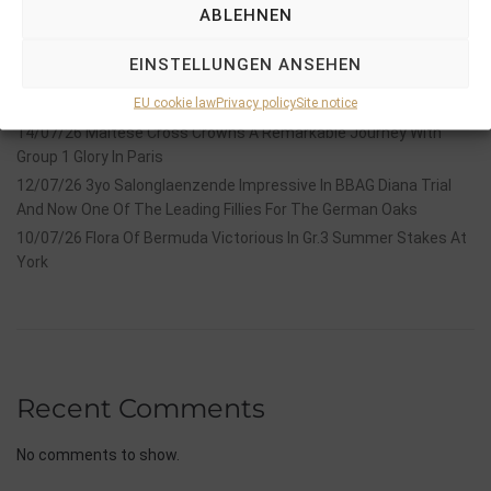
ABLEHNEN
18/07/26 Symbol of Honour delivers a brilliant success in the
Hackwood Stakes, Gr.3
EINSTELLUNGEN ANSEHEN
2026 is already proofing to become a fantastic year for
Stauffenberg Bloodstock and it’s team
EU cookie law
Privacy policy
Site notice
14/07/26 Maltese Cross Crowns A Remarkable Journey With
Group 1 Glory In Paris
12/07/26 3yo Salonglaenzende Impressive In BBAG Diana Trial
And Now One Of The Leading Fillies For The German Oaks
10/07/26 Flora Of Bermuda Victorious In Gr.3 Summer Stakes At
York
Recent Comments
No comments to show.