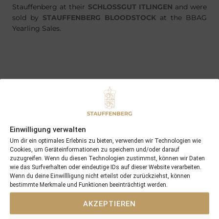
Stauffenberg at their
SCHLOSSGUT ITLINGEN
and were
sold by
STAUFFENBERG BLOODSTOCK
at the BBAG
Yearling Sales.
PREVIOUS
NEXT
06/06/17 Friedrichspalast continues his winning streak after missing the whole 2016 season
13/06/17 C’est No Mour wins at Lingfield
Search
Einwilligung verwalten
Um dir ein optimales Erlebnis zu bieten, verwenden wir Technologien wie
SEARCH
Cookies, um Geräteinformationen zu speichern und/oder darauf
zuzugreifen. Wenn du diesen Technologien zustimmst, können wir Daten
wie das Surfverhalten oder eindeutige IDs auf dieser Website verarbeiten.
Wenn du deine Einwillligung nicht erteilst oder zurückziehst, können
bestimmte Merkmale und Funktionen beeinträchtigt werden.
AKZEPTIEREN
Recent Posts