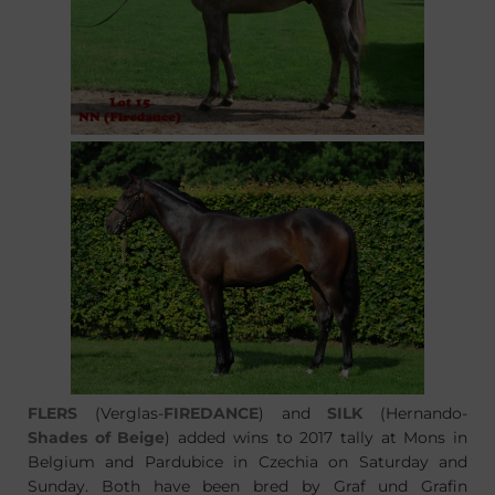
FLERS
(Verglas-
FIREDANCE
) and
SILK
(Hernando-
Shades of Beige
) added wins to 2017 tally at Mons in
Belgium and Pardubice in Czechia on Saturday and
Sunday. Both have been bred by Graf und Grafin