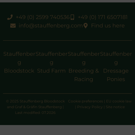
+49 (0) 2599 740536
+49 (0) 171 6507181
info@stauffenberg.com
Find us here
Stauffenber
Stauffenber
Stauffenber
Stauffenber
g
g
g
g
Bloodstock
Stud Farm
Breeding &
Dressage
Racing
Ponies
© 2025 Stauffenberg Bloodstock
Cookie preferences
|
EU cookie law
and Graf & Gräfin Stauffenberg |
|
Privacy Policy
|
Site notice
Last modified: 07.2026