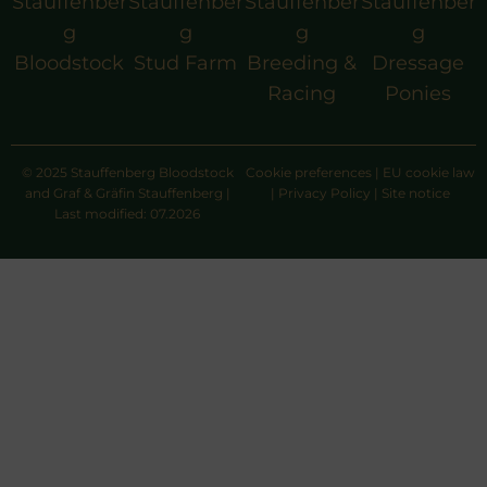
Stauffenber
Stauffenber
Stauffenber
Stauffenber
g
g
g
g
Bloodstock
Stud Farm
Breeding &
Dressage
Racing
Ponies
© 2025 Stauffenberg Bloodstock
Cookie preferences
|
EU cookie law
and Graf & Gräfin Stauffenberg |
|
Privacy Policy
|
Site notice
Last modified: 07.2026