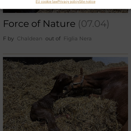
EU cookie law
Privacy policy
Site notice
Force of Nature
(07.04)
F by
Chaldean
out of
Figlia Nera