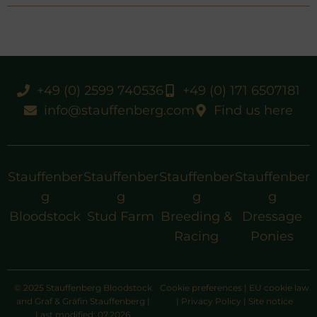
+49 (0) 2599 740536
+49 (0) 171 6507181
info@stauffenberg.com
Find us here
Stauffenber
Stauffenber
Stauffenber
Stauffenber
g
g
g
g
Bloodstock
Stud Farm
Breeding &
Dressage
Racing
Ponies
© 2025 Stauffenberg Bloodstock
Cookie preferences
|
EU cookie law
and Graf & Gräfin Stauffenberg |
|
Privacy Policy
|
Site notice
Last modified: 07.2026