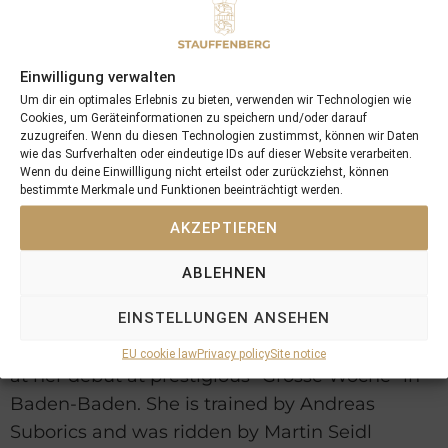
Dresden
Clementine showed her best performance so
Einwilligung verwalten
far, coming with a lot of speed from last to first
Um dir ein optimales Erlebnis zu bieten, verwenden wir Technologien wie
Cookies, um Geräteinformationen zu speichern und/oder darauf
under a well judged ride by Michael Abik.
zuzugreifen. Wenn du diesen Technologien zustimmst, können wir Daten
Clementine is trained by Eva Fabianova at
wie das Surfverhalten oder eindeutige IDs auf dieser Website verarbeiten.
Wenn du deine Einwillligung nicht erteilst oder zurückziehst, können
Hoppegarten
bestimmte Merkmale und Funktionen beeinträchtigt werden.
AKZEPTIEREN
Lady Mary won her debut at Baden-
ABLEHNEN
Baden
EINSTELLUNGEN ANSEHEN
the 2yo Lady Mary shows some class winning
EU cookie law
Privacy policy
Site notice
at her debut at prestigious "Grosse Woche" in
Baden-Baden. She is trained by Andreas
Suborics and was ridden by Martin Seidl