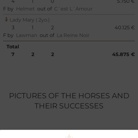
4
1
0
5.750 €
F by
Helmet
out of
C´est L´Amour
Lady Mary ( 2yo.)
3
1
2
40.125 €
F by
Lawman
out of
La Reine Noir
Total
7
2
2
45.875 €
PICTURES OF THE HORSES AND
THEIR SUCCESSES
Clementine winning a Handicap II at