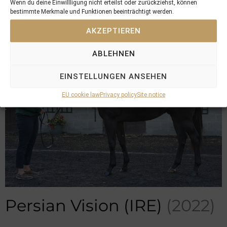
Wenn du deine Einwillligung nicht erteilst oder zurückziehst, können
bestimmte Merkmale und Funktionen beeinträchtigt werden.
in training with S Woods/GB
AKZEPTIEREN
ABLEHNEN
EINSTELLUNGEN ANSEHEN
EU cookie law
Privacy policy
Site notice
Persian Vision (IRE)
(2022)