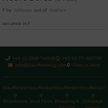
F by
Sottsass
out of
Noelani
ran once in F
+49 (0) 2599 740536
+49 (0) 171 6507181
info@stauffenberg.com
Find us here
Stauffenber
Stauffenber
Stauffenber
Stauffenber
g
g
g
g
Bloodstock
Stud Farm
Breeding &
Dressage