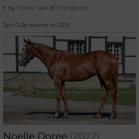
F by
Masar
out of
Frangipani
3yo Gr3p winner in GER
Noelle Doree
(2022)