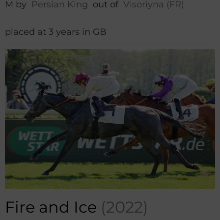
M by
Persian King
out of
Visoriyna (FR)
placed at 3 years in GB
Fire and Ice
(2022)