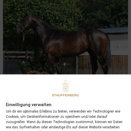
Einwilligung verwalten
Rusookh 22
(2022)
Um dir ein optimales Erlebnis zu bieten, verwenden wir Technologien wie
Cookies, um Geräteinformationen zu speichern und/oder darauf
zuzugreifen. Wenn du diesen Technologien zustimmst, können wir Daten
M by
Magna Grecia
out of
Rusookh (GB)
wie das Surfverhalten oder eindeutige IDs auf dieser Website verarbeiten.