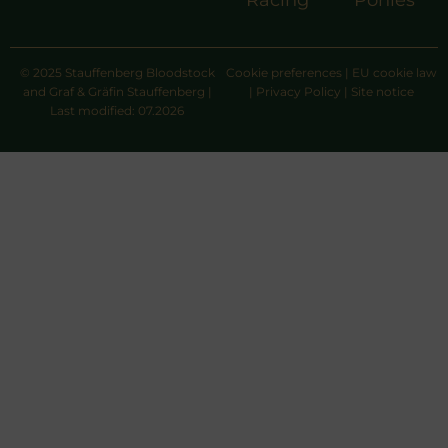
Racing
Ponies
© 2025 Stauffenberg Bloodstock
Cookie preferences
|
EU cookie law
and Graf & Gräfin Stauffenberg |
|
Privacy Policy
|
Site notice
Last modified: 07.2026