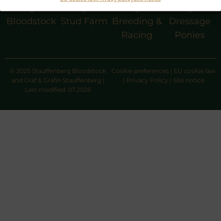
g
g
g
g
Bloodstock
Stud Farm
Breeding &
Dressage
Racing
Ponies
© 2025 Stauffenberg Bloodstock
Cookie preferences
|
EU cookie law
and Graf & Gräfin Stauffenberg |
|
Privacy Policy
|
Site notice
Last modified: 07.2026