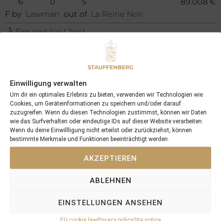
6
0
5
89.008 €
F by
Lawman
out of
La Reine Noir
Fire and Ice ( 2yo.)
0
0
0
0 €
F by
Masar
out of
Frangipani
Total
Einwilligung verwalten
6
0
5
89.008 €
Um dir ein optimales Erlebnis zu bieten, verwenden wir Technologien wie
Cookies, um Geräteinformationen zu speichern und/oder darauf
zuzugreifen. Wenn du diesen Technologien zustimmst, können wir Daten
wie das Surfverhalten oder eindeutige IDs auf dieser Website verarbeiten.
Wenn du deine Einwillligung nicht erteilst oder zurückziehst, können
bestimmte Merkmale und Funktionen beeinträchtigt werden.
+49 (0) 2599 740536
+49 (0) 171 6507181
AKZEPTIEREN
info@stauffenberg.com
Find us here
ABLEHNEN
EINSTELLUNGEN ANSEHEN
Stauffenber
Stauffenber
Stauffenber
Stauffenber
EU cookie law
Privacy policy
Site notice