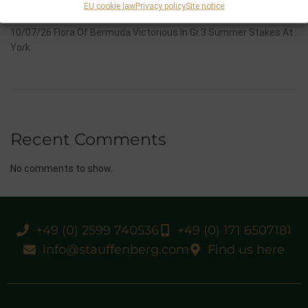
EU cookie law
Privacy policy
Site notice
And Now One Of The Leading Fillies For The German Oaks
10/07/26 Flora Of Bermuda Victorious In Gr.3 Summer Stakes At
York
Recent Comments
No comments to show.
+49 (0) 2599 740536
+49 (0) 171 6507181
info@stauffenberg.com
Find us here