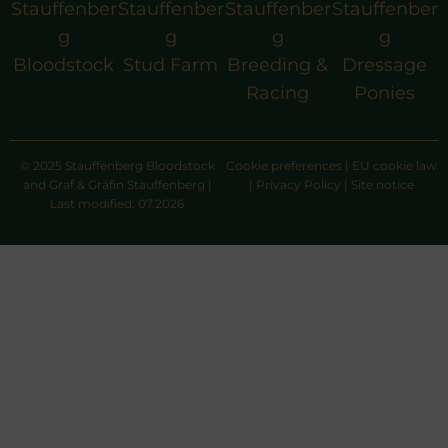
Stauffenber
Stauffenber
Stauffenber
Stauffenber
g
g
g
g
Bloodstock
Stud Farm
Breeding &
Dressage
Racing
Ponies
© 2025 Stauffenberg Bloodstock
Cookie preferences
|
EU cookie law
and Graf & Gräfin Stauffenberg |
|
Privacy Policy
|
Site notice
Last modified: 07.2026