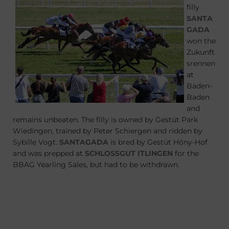
filly
SANTA
GADA
won the
Zukunft
srennen
at
Baden-
Baden
and
remains unbeaten. The filly is owned by Gestüt Park
Wiedingen, trained by Peter Schiergen and ridden by
Sybille Vogt.
SANTAGADA
is bred by Gestüt Höny-Hof
and was prepped at
SCHLOSSGUT ITLINGEN
for the
BBAG Yearling Sales, but had to be withdrawn.