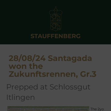
28/08/24 Santagada
won the
Zukunftsrennen, Gr.3
prepped at Schlossgut
Itlingen
The 2yo