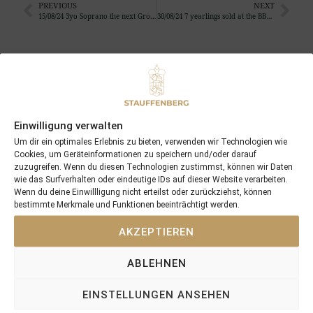
PREVIOUS
NEXT
15/08/24 3yo Soprano the next Groupwinner
30/08/24 7 yearlings sold at the BBAG Yearling Sale, Liberty Racing bought our Top-Lot by Teofilo …
Search
SEARCH
Einwilligung verwalten
Um dir ein optimales Erlebnis zu bieten, verwenden wir Technologien wie
Cookies, um Geräteinformationen zu speichern und/oder darauf
zuzugreifen. Wenn du diesen Technologien zustimmst, können wir Daten
Recent Posts
wie das Surfverhalten oder eindeutige IDs auf dieser Website verarbeiten.
Wenn du deine Einwillligung nicht erteilst oder zurückziehst, können
bestimmte Merkmale und Funktionen beeinträchtigt werden.
18/07/26 Symbol of Honour delivers a brilliant success in the
Hackwood Stakes, Gr.3
AKZEPTIEREN
2026 is already proofing to become a fantastic year for
Stauffenberg Bloodstock and it’s team
ABLEHNEN
14/07/26 Maltese Cross Crowns A Remarkable Journey With
EINSTELLUNGEN ANSEHEN
Group 1 Glory In Paris
12/07/26 3yo Salonglaenzende Impressive In BBAG Diana Trial