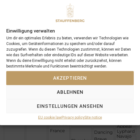
Kris
Doubly
Sure
Rafha
Artaius
Eljazzi
Border
Bounty
Northern
Einwilligung verwalten
Dancer
Danzig
Pas De
Um dir ein optimales Erlebnis zu bieten, verwenden wir Technologien wie
Green
Nom
Cookies, um Geräteinformationen zu speichern und/oder darauf
Desert
Sir Ivor
Foreign
zuzugreifen. Wenn du diesen Technologien zustimmst, können wir Daten
Courtly
Courier
wie das Surfverhalten oder eindeutige IDs auf dieser Website verarbeiten.
Invincible
Dee
Sharpen
Wenn du deine Einwillligung nicht erteilst oder zurückziehst, können
Spirit
bestimmte Merkmale und Funktionen beeinträchtigt werden.
Up
Kris
Doubly
Sure
Rafha
AKZEPTIEREN
Artaius
Eljazzi
Border
Cable
ABLEHNEN
Bounty
Known
Bay
Fact
Warning
Slightly
EINSTELLUNGEN ANSEHEN
Dangerous
Diktat
Sadlers
EU cookie law
Privacy policy
Site notice
Wells
Arvola
Park
Rose de
Appeal
France
Lyphard
Dancing
Navajo
Brave