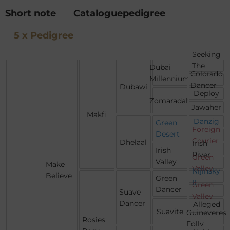
Short note
Cataloguepedigree
5 x Pedigree
Seeking
The
Dubai
Colorado
Gold
Millennium
Dancer
Dubawi
Deploy
Zomaradah
Jawaher
Makfi
Danzig
Green
Foreign
Desert
Courier
Dhelaal
Irish
Irish
River
Green
Valley
Make
Valley
Nijinsky
Believe
Green
II
Green
Dancer
Suave
Valley
Dancer
Alleged
Suavite
Guineveres
Rosies
Folly