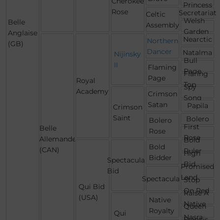
Cherokee
Princess
Rose
Secretariat
Celtic
Welsh
Belle
Assembly
Garden
Anglaise
Nearctic
Northern
(GB)
Dancer
Natalma
Nijinsky
Bull
II
Flaming
Page
Flaring
Page
Royal
Top
Spy
Academy
Crimson
Song
Satan
Papila
Crimson
Saint
Bolero
Bolero
First
Belle
Rose
Rose
Allemande
Bold
Bold
(CAN)
Ruler
High
Bidder
Spectacular
Bid
Promised
Bid
Land
Spectacular
Stop
Qui Bid
On Red
Raise A
(USA)
Native
Native
Queen
Royalty
Qui
Nasra
Francis