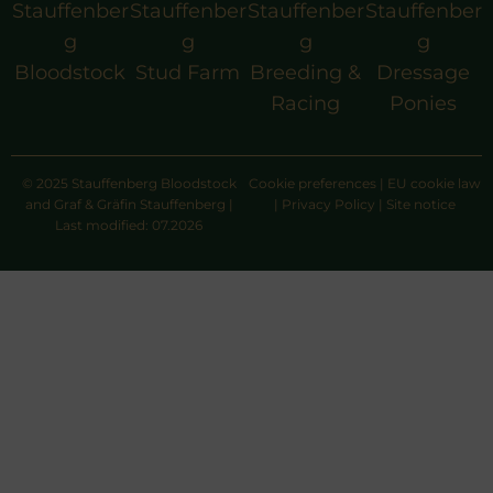
Stauffenber
Stauffenber
Stauffenber
Stauffenber
g
g
g
g
Bloodstock
Stud Farm
Breeding &
Dressage
Racing
Ponies
© 2025 Stauffenberg Bloodstock
Cookie preferences
|
EU cookie law
and Graf & Gräfin Stauffenberg |
|
Privacy Policy
|
Site notice
Last modified: 07.2026