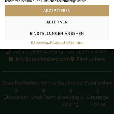
bestimmte Merkmale und Funktionen beeinträchtigt werden.
Tobin (USA)
Orsini
AKZEPTIEREN
Fruhlingstag
Revada
ABLEHNEN
EINSTELLUNGEN ANSEHEN
EU cookie law
Privacy policy
Site notice
+49 (0) 2599 740536
+49 (0) 171 6507181
info@stauffenberg.com
Find us here
Stauffenber
Stauffenber
Stauffenber
Stauffenber
g
g
g
g
Bloodstock
Stud Farm
Breeding &
Dressage
Racing
Ponies