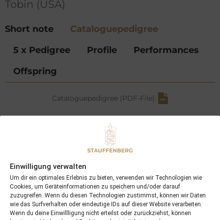
Tobin (USA)
Short note
Cataloguepedigree
5 x Pedigree
Profile
Performances
Offspring
Cataloguepedigree (PDF-File):
Nijinsky II
Niniski
Virginia Hills
Lomitas
Surumu
Einwilligung verwalten
La Colorada
Um dir ein optimales Erlebnis zu bieten, verwenden wir Technologien wie
La Dorada
Cookies, um Geräteinformationen zu speichern und/oder darauf
zuzugreifen. Wenn du diesen Technologien zustimmst, können wir Daten
Never Bend
wie das Surfverhalten oder eindeutige IDs auf dieser Website verarbeiten.
J O Tobin
Wenn du deine Einwillligung nicht erteilst oder zurückziehst, können
Hill Shade
Fraulein