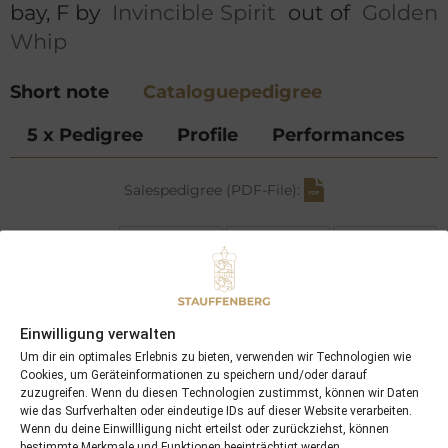
bay, F by
Invincible Spirit
out of
Golden
Whip
Short note
Cataloguepedigree
5 x Pedigree
Profile
Performances
Salespedigree (PDF-File):
Danzig
Green
Foreign
Desert
Invincible
Courier
Spirit
Kris
Einwilligung verwalten
Rafha
Eljazzi
Um dir ein optimales Erlebnis zu bieten, verwenden wir Technologien wie
Cookies, um Geräteinformationen zu speichern und/oder darauf
Nijinsky II
zuzugreifen. Wenn du diesen Technologien zustimmst, können wir Daten
Seattle
wie das Surfverhalten oder eindeutige IDs auf dieser Website verarbeiten.
Dancer
My Charmer
Wenn du deine Einwillligung nicht erteilst oder zurückziehst, können
Golden Whip
bestimmte Merkmale und Funktionen beeinträchtigt werden.