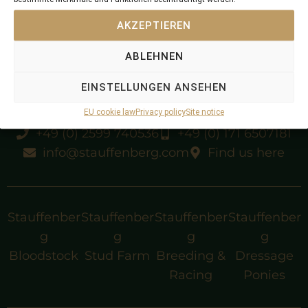
Danehill
Genevra
AKZEPTIEREN
Astra
(IRE)
Adastra
ABLEHNEN
EINSTELLUNGEN ANSEHEN
EU cookie law
Privacy policy
Site notice
+49 (0) 2599 740536
+49 (0) 171 6507181
info@stauffenberg.com
Find us here
Stauffenber
Stauffenber
Stauffenber
Stauffenber
g
g
g
g
Bloodstock
Stud Farm
Breeding &
Dressage
Racing
Ponies