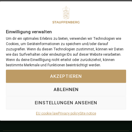
Einwilligung verwalten
Um dir ein optimales Erlebnis zu bieten, verwenden wir Technologien wie
Cookies, um Geräteinformationen zu speichern und/oder darauf
zuzugreifen. Wenn du diesen Technologien zustimmst, können wir Daten
wie das Surfverhalten oder eindeutige IDs auf dieser Website verarbeiten.
+49 (0) 2599 740536
+49 (0) 171 6507181
Wenn du deine Einwillligung nicht erteilst oder zurückziehst, können
info@stauffenberg.com
Find us here
bestimmte Merkmale und Funktionen beeinträchtigt werden.
AKZEPTIEREN
ABLEHNEN
Stauffenber
Stauffenber
Stauffenber
Stauffenber
g
g
g
g
EINSTELLUNGEN ANSEHEN
Bloodstock
Stud Farm
Breeding &
Dressage
EU cookie law
Privacy policy
Site notice
Racing
Ponies