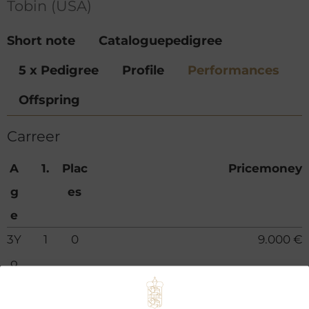
Tobin (USA)
Short note
Cataloguepedigree
5 x Pedigree
Profile
Performances
Offspring
Carreer
A
1.
Plac
Pricemoney
g
es
e
3Y
1
0
9.000 €
o
To
1
0
9.000 €