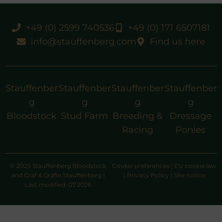
+49 (0) 2599 740536
+49 (0) 171 6507181
info@stauffenberg.com
Find us here
Stauffenber
Stauffenber
Stauffenber
Stauffenber
g
g
g
g
Bloodstock
Stud Farm
Breeding &
Dressage
Racing
Ponies
© 2025 Stauffenberg Bloodstock
Cookie preferences
|
EU cookie law
and Graf & Gräfin Stauffenberg |
|
Privacy Policy
|
Site notice
Last modified: 07.2026