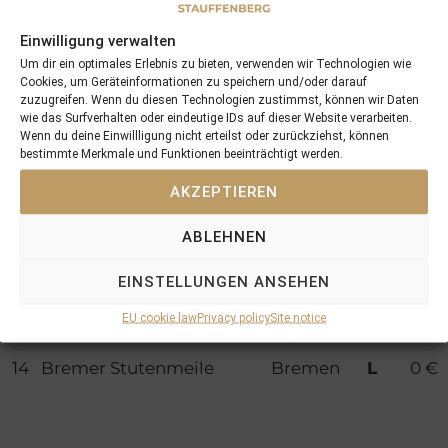
ta
l
Einwilligung verwalten
Um dir ein optimales Erlebnis zu bieten, verwenden wir Technologien wie
Starts
Cookies, um Geräteinformationen zu speichern und/oder darauf
zuzugreifen. Wenn du diesen Technologien zustimmst, können wir Daten
wie das Surfverhalten oder eindeutige IDs auf dieser Website verarbeiten.
Pl
Race course
Location
Cat
Price
Wenn du deine Einwillligung nicht erteilst oder zurückziehst, können
bestimmte Merkmale und Funktionen beeinträchtigt werden.
ac
ego
mon
AKZEPTIEREN
e
ry
ey
1
Prix de la Michodiere
Longcha
Mai
9.000
ABLEHNEN
mp
den
€
EINSTELLUNGEN ANSEHEN
8
Prix de la Grotte
Longcha
Gr.3
0 €
EU cookie law
Privacy policy
Site notice
mp
14
Bremer Stutenmeile
Bremen
L
0 €