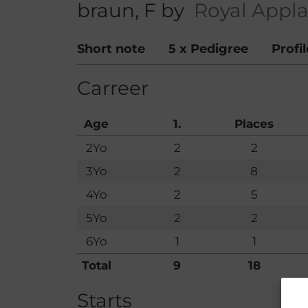
braun, F by
Royal Appl
Short note
5 x Pedigree
Profil
Carreer
Age
1.
Places
2Yo
2
2
3Yo
2
8
4Yo
2
5
5Yo
2
2
6Yo
1
1
Total
9
18
Starts