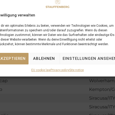
Location
nwilligung verwalten
Siracusa/IT
dir ein optimales Erlebnis zu bieten, verwenden wir Technologien wie Cookies, um
Siracusa/IT
äteinformationen zu speichern und/oder darauf zuzugreifen. Wenn du diesen
hnologien zustimmst, können wir Daten wie das Surfverhalten oder eindeutige IDs
erraneo
Siracusa/IT
 dieser Website verarbeiten. Wenn du deine Einwillligung nicht erteilst oder
ückziehst, können bestimmte Merkmale und Funktionen beeinträchtigt werden.
Siracusa/IT
Siracusa/IT
AKZEPTIEREN
ABLEHNEN
EINSTELLUNGEN ANSEHE
Siracusa/IT
EU cookie law
Privacy policy
Site notice
Siracusa/IT
icap
Wolverham
p
Kempton/
Siracusa/IT
Siracusa/IT