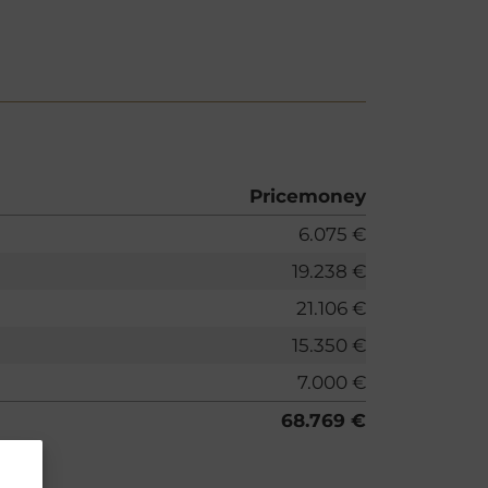
Pricemoney
6.075 €
19.238 €
21.106 €
15.350 €
7.000 €
68.769 €