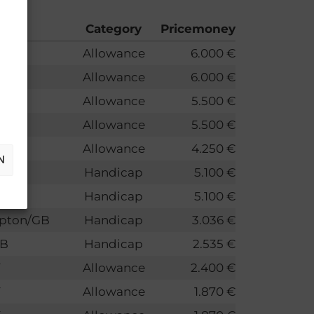
Category
Pricemoney
Y
Allowance
6.000 €
Y
Allowance
6.000 €
Y
Allowance
5.500 €
Y
Allowance
5.500 €
Y
Allowance
4.250 €
N
Y
Handicap
5.100 €
Y
Handicap
5.100 €
pton/GB
Handicap
3.036 €
GB
Handicap
2.535 €
Y
Allowance
2.400 €
Y
Allowance
1.870 €