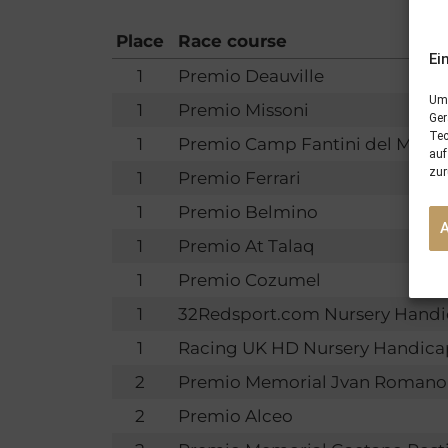
Place
Race course
Ei
1
Premio Deauville
Um 
1
Premio Missoni
Ger
Tec
1
Premio Camp Fantini del Medit
auf
zur
1
Premio Ferrari
1
Premio Belmino
1
Premio At Talaq
1
Premio Cozumel
1
32Redsport.com Nursery Hand
1
Racing UK HD Nursery Handica
2
Premio Memorial Jvan Romano
2
Premio Alceo