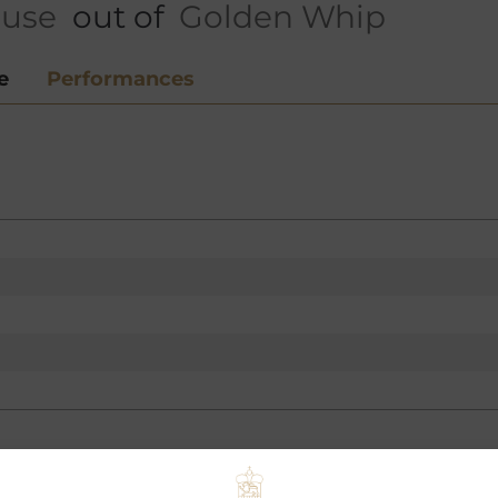
ause
out of
Golden Whip
e
Performances