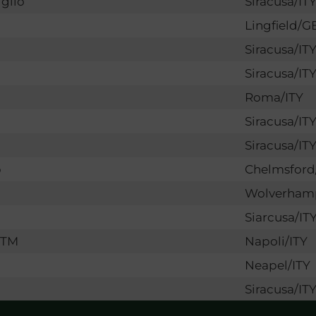
glio
Siracusa/IT
Lingfield/G
Siracusa/IT
Siracusa/IT
Roma/ITY
Siracusa/IT
Siracusa/IT
p
Chelmsfor
Wolverham
Siarcusa/IT
ITM
Napoli/ITY
Neapel/ITY
Siracusa/IT
Siracusa/IT