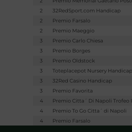
2
Premio Memorial Gaetano Posti
2
32RedSport.com Handicap
2
Premio Farsalo
2
Premio Maeggio
3
Premio Carlo Chiesa
3
Premio Borges
3
Premio Oldstock
3
Toteplacepot Nursery Handica
3
32Red Casino Handicap
3
Premio Favorita
4
Premio Citta´ Di Napoli Trofeo 
4
Premio To Go Citta´ di Napoli
4
Premio Farsalo
4
Premio Capo Nord