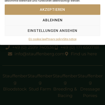
bestimmte Merkmale und Funktionen beeinträchtigt werden.
AKZEPTIEREN
ABLEHNEN
EINSTELLUNGEN ANSEHEN
EU cookie law
Privacy policy
Site notice
+49 (0) 2599 740536
+49 (0) 171 6507181
info@stauffenberg.com
Find us here
Stauffenber
Stauffenber
Stauffenber
Stauffenber
g
g
g
g
Bloodstock
Stud Farm
Breeding &
Dressage
Racing
Ponies