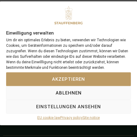
Einwilligung verwalten
Um dir ein optimales Erlebnis zu bieten, verwenden wir Technologien wie
Cookies, um Geräteinformationen zu speichern und/oder darauf
zuzugreifen. Wenn du diesen Technologien zustimmst, können wir Daten
wie das Surfverhalten oder eindeutige IDs auf dieser Website verarbeiten.
+49 (0) 2599 740536
+49 (0) 171 6507181
Wenn du deine Einwillligung nicht erteilst oder zurückziehst, können
info@stauffenberg.com
Find us here
bestimmte Merkmale und Funktionen beeinträchtigt werden.
AKZEPTIEREN
ABLEHNEN
Stauffenber
Stauffenber
Stauffenber
Stauffenber
g
g
g
g
EINSTELLUNGEN ANSEHEN
Bloodstock
Stud Farm
Breeding &
Dressage
EU cookie law
Privacy policy
Site notice
Racing
Ponies