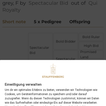
grey, F by
Spectacular Bid
out of
Qui
Royalty
Short note
5 x Pedigree
Offspring
Bold Ruler
Bold Bidder
High Bid
Spectacular
Promised
Bid
Land
Spectacular
Stop On Red
Raise A
Native
Native
Royalty
Queen Nasra
Einwilligung verwalten
Qui Royalty
Francis S
Um dir ein optimales Erlebnis zu bieten, verwenden wir Technologien wie
Qui Blink
Cookies, um Geräteinformationen zu speichern und/oder darauf
Winking
zuzugreifen. Wenn du diesen Technologien zustimmst, können wir Daten
Star
wie das Surfverhalten oder eindeutige IDs auf dieser Website verarbeiten.