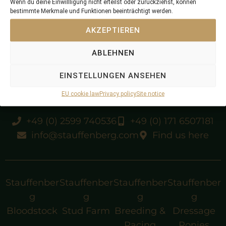
Wenn du deine Einwillligung nicht erteilst oder zurückziehst, können
bestimmte Merkmale und Funktionen beeinträchtigt werden.
AKZEPTIEREN
unraced
leased for one foal in 1999
ABLEHNEN
EINSTELLUNGEN ANSEHEN
EU cookie law
Privacy policy
Site notice
+49 (0) 2599 740536
+49 (0) 171 6507181
info@stauffenberg.com
Find us here
Stauffenber
Stauffenber
Stauffenber
Stauffenber
g
g
g
g
Bloodstock
Stud Farm
Breeding &
Dressage
Racing
Ponies