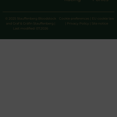
© 2025 Stauffenberg Bloodstock
Cookie preferences
|
EU cookie law
and Graf & Gräfin Stauffenberg |
|
Privacy Policy
|
Site notice
Last modified: 07.2026