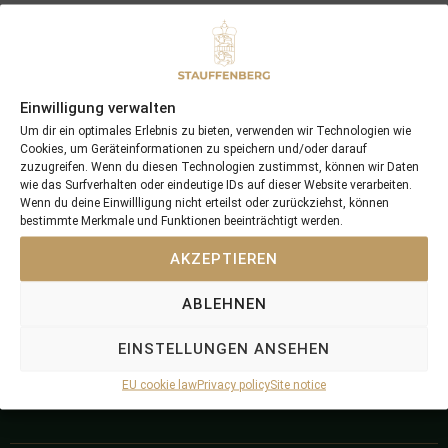
Einwilligung verwalten
Um dir ein optimales Erlebnis zu bieten, verwenden wir Technologien wie
Cookies, um Geräteinformationen zu speichern und/oder darauf
zuzugreifen. Wenn du diesen Technologien zustimmst, können wir Daten
wie das Surfverhalten oder eindeutige IDs auf dieser Website verarbeiten.
+49 (0) 2599 740536
+49 (0) 171 6507181
Wenn du deine Einwillligung nicht erteilst oder zurückziehst, können
info@stauffenberg.com
Find us here
bestimmte Merkmale und Funktionen beeinträchtigt werden.
AKZEPTIEREN
ABLEHNEN
Stauffenber
Stauffenber
Stauffenber
Stauffenber
g
g
g
g
EINSTELLUNGEN ANSEHEN
Bloodstock
Stud Farm
Breeding &
Dressage
EU cookie law
Privacy policy
Site notice
Racing
Ponies