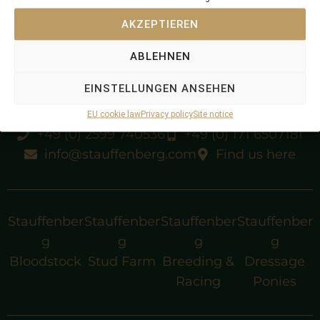
3yo Stakes placed winner
AKZEPTIEREN
purchased 1995, privately; sold 1999, privately
ABLEHNEN
EINSTELLUNGEN ANSEHEN
EU cookie law
Privacy policy
Site notice
+49 (0) 2599 740536
+49 (0) 171 6507181
info@stauffenberg.com
Find us here
Stauffenber
Stauffenber
Stauffenber
Stauffenber
g
g
g
g
Bloodstock
Stud Farm
Breeding &
Dressage
Racing
Ponies