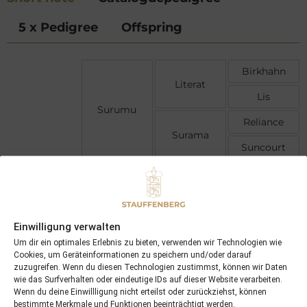
5 x Pedigree
Offspring
Birkhahn
Literat
Lis
Surumu
Reliance
Surama
Suncourt
Henry The
Seventh
Luciano
Light Arctic
Curaca
Literat
Einwilligung verwalten
Cucuta
Um dir ein optimales Erlebnis zu bieten, verwenden wir Technologien wie
Crape Band
Cookies, um Geräteinformationen zu speichern und/oder darauf
zuzugreifen. Wenn du diesen Technologien zustimmst, können wir Daten
wie das Surfverhalten oder eindeutige IDs auf dieser Website verarbeiten.
Wenn du deine Einwillligung nicht erteilst oder zurückziehst, können
bestimmte Merkmale und Funktionen beeinträchtigt werden.