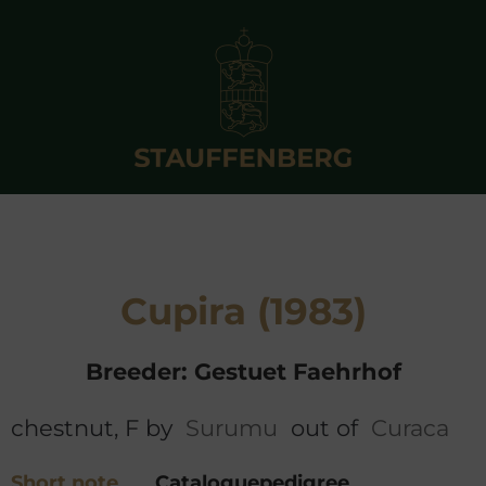
Cupira (1983)
Breeder: Gestuet Faehrhof
chestnut, F by
Surumu
out of
Curaca
Short note
Cataloguepedigree