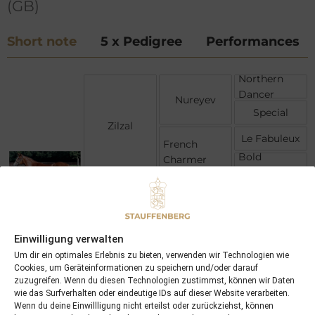
(GB)
Short note
5 x Pedigree
Performances
Northern
Dancer
Nureyev
Special
Zilzal
Le Fabuleux
French
Bold
Charmer
Example
Nijinsky II
Royal
Crimson
Academy
Centaine
Saint
Shirley
(GB)
Einwilligung verwalten
Heights
Hi Lass
Um dir ein optimales Erlebnis zu bieten, verwenden wir Technologien wie
Good Lass
Cookies, um Geräteinformationen zu speichern und/oder darauf
zuzugreifen. Wenn du diesen Technologien zustimmst, können wir Daten
wie das Surfverhalten oder eindeutige IDs auf dieser Website verarbeiten.
Wenn du deine Einwillligung nicht erteilst oder zurückziehst, können