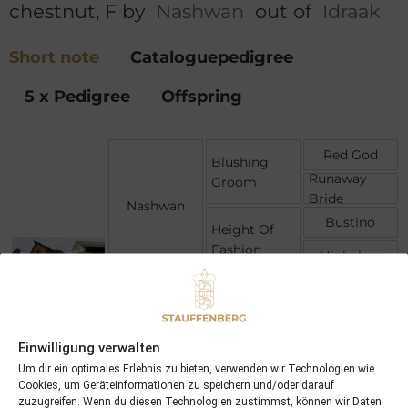
chestnut, F by
Nashwan
out of
Idraak
Short note
Cataloguepedigree
5 x Pedigree
Offspring
Red God
Blushing
Runaway
Groom
Bride
Nashwan
Bustino
Height Of
Fashion
Highclere
Sharpen Up
Kris
Doubly Sure
Idraak
Einwilligung verwalten
Snow Knight
Um dir ein optimales Erlebnis zu bieten, verwenden wir Technologien wie
Awaasif
Royal
Cookies, um Geräteinformationen zu speichern und/oder darauf
Statute
zuzugreifen. Wenn du diesen Technologien zustimmst, können wir Daten