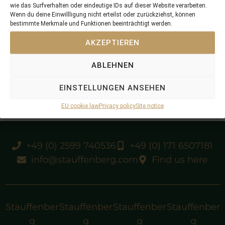
wie das Surfverhalten oder eindeutige IDs auf dieser Website verarbeiten.
Wenn du deine Einwillligung nicht erteilst oder zurückziehst, können
bestimmte Merkmale und Funktionen beeinträchtigt werden.
placed
AKZEPTIEREN
purchased 1998, Tattersalls December, died
ABLEHNEN
2003
EINSTELLUNGEN ANSEHEN
EU cookie law
Privacy policy
Site notice
+49 (0) 2599 740536
+49 (0) 171 6507181
info@stauffenberg.com
Find us here
Stauffenber
Stauffenber
Stauffenber
Stauffenber
g
g
g
g