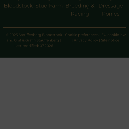
Bloodstock
Stud Farm
Breeding &
Dressage
Racing
Ponies
© 2025 Stauffenberg Bloodstock
Cookie preferences
|
EU cookie law
and Graf & Gräfin Stauffenberg |
|
Privacy Policy
|
Site notice
Last modified: 07.2026