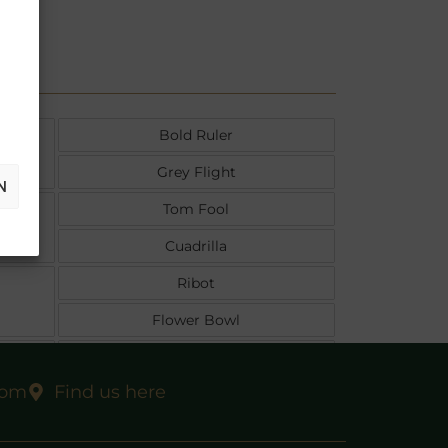
Bold Ruler
Grey Flight
N
Tom Fool
Cuadrilla
Ribot
Flower Bowl
Iron Ruler
com
Find us here
Yes Dear