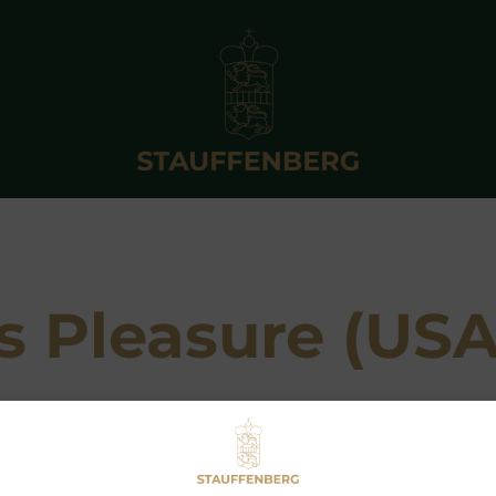
 Pleasure (USA
Breeder: Stonewall Farm
Owner: Graf und Grafin Stauffenberg