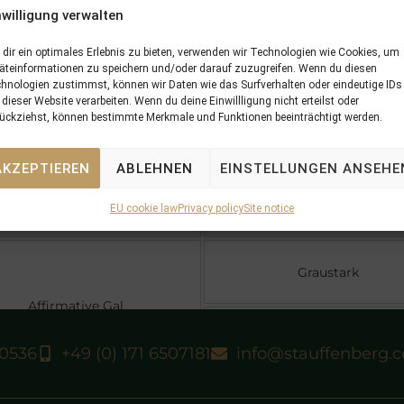
Pleasure
out of
Affirmative Gal
nwilligung verwalten
dir ein optimales Erlebnis zu bieten, verwenden wir Technologien wie Cookies, um
5 x Pedigree
Offspring
äteinformationen zu speichern und/oder darauf zuzugreifen. Wenn du diesen
hnologien zustimmst, können wir Daten wie das Surfverhalten oder eindeutige IDs
 dieser Website verarbeiten. Wenn du deine Einwillligung nicht erteilst oder
ückziehst, können bestimmte Merkmale und Funktionen beeinträchtigt werden.
What A Pleasure
AKZEPTIEREN
ABLEHNEN
EINSTELLUNGEN ANSEHE
Foolish Pleasure
Fool-Me-not
EU cookie law
Privacy policy
Site notice
Graustark
Affirmative Gal
Yes Dear Maggy
40536
+49 (0) 171 6507181
info@stauffenberg.