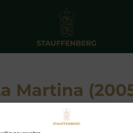
a Martina (200
Breeder: Graf und Grafin Stauffenberg
r
out of
Luna de Miel (GB)