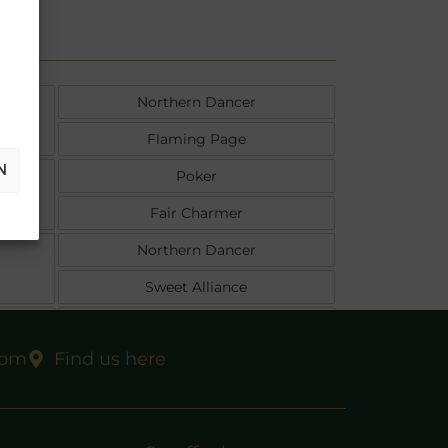
Northern Dancer
Flaming Page
N
Poker
Fair Charmer
Northern Dancer
Sweet Alliance
Surumu
com
Find us here
La Dorada