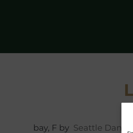
L
bay, F by
Seattle Dance