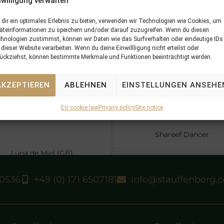
nwilligung verwalten
5 x Pedigree
Performances
Offspring
dir ein optimales Erlebnis zu bieten, verwenden wir Technologien wie Cookies, um
äteinformationen zu speichern und/oder darauf zuzugreifen. Wenn du diesen
hnologien zustimmst, können wir Daten wie das Surfverhalten oder eindeutige IDs
 dieser Website verarbeiten. Wenn du deine Einwillligung nicht erteilst oder
ückziehst, können bestimmte Merkmale und Funktionen beeinträchtigt werden.
Nijinsky II
Seattle Dancer
AKZEPTIEREN
ABLEHNEN
EINSTELLUNGEN ANSEHE
My Charmer
EU cookie law
Privacy policy
Site notice
Shareef Dancer
Luna de Miel (GB)
La Concordia (GB)
40536
+49 (0) 171 6507181
info@stauffenberg.