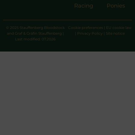
Racing
Ponies
© 2025 Stauffenberg Bloodstock
Cookie preferences
|
EU cookie law
and Graf & Gräfin Stauffenberg |
|
Privacy Policy
|
Site notice
Last modified: 07.2026