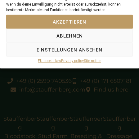
Wenn du deine Einwillligung nicht erteilst oder zurückziehst, können
bestimmte Merkmale und Funktionen beeinträchtigt werden.
Gr.1 winner
AKZEPTIEREN
ABLEHNEN
Gr.1 sire
EINSTELLUNGEN ANSEHEN
EU cookie law
Privacy policy
Site notice
+49 (0) 2599 740536
+49 (0) 171 6507181
info@stauffenberg.com
Find us here
Stauffenber
Stauffenber
Stauffenber
Stauffenber
g
g
g
g
Bloodstock
Stud Farm
Breeding &
Dressage