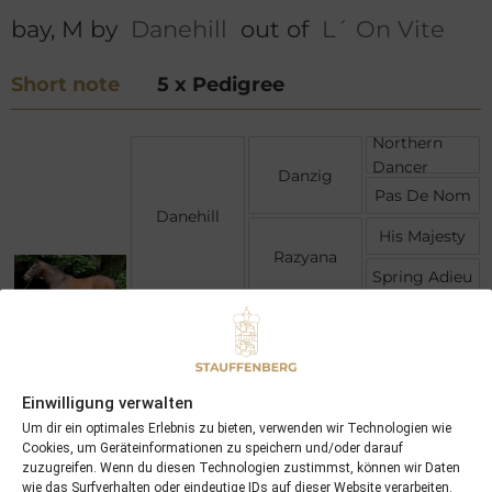
bay, M by
Danehill
out of
L´ On Vite
Short note
5 x Pedigree
Northern
Dancer
Danzig
Pas De Nom
Danehill
His Majesty
Razyana
Spring Adieu
Bold Ruler
Secretariat
Somethingroyal
L´ On Vite
Northern
Einwilligung verwalten
Dancer
Fanfreluche
Um dir ein optimales Erlebnis zu bieten, verwenden wir Technologien wie
Ciboulette
Cookies, um Geräteinformationen zu speichern und/oder darauf
zuzugreifen. Wenn du diesen Technologien zustimmst, können wir Daten
wie das Surfverhalten oder eindeutige IDs auf dieser Website verarbeiten.