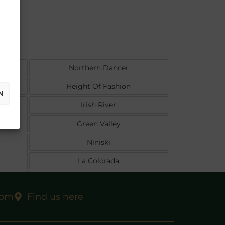
Northern Dancer
Height Of Fashion
N
Irish River
Green Valley
Niniski
La Colorada
J O Tobin
com
Find us here
Fruhlingstag