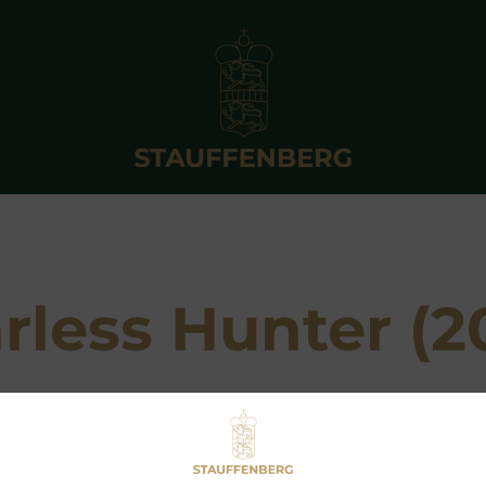
rless Hunter (2
Breeder: Graf und Grafin Stauffenberg
Owner: Stall RH