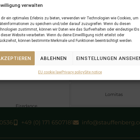
of
Firedance
nwilligung verwalten
dir ein optimales Erlebnis zu bieten, verwenden wir Technologien wie Cookies, um
5 x Pedigree
Profile
Performances
äteinformationen zu speichern und/oder darauf zuzugreifen. Wenn du diesen
hnologien zustimmst, können wir Daten wie das Surfverhalten oder eindeutige IDs
 dieser Website verarbeiten. Wenn du deine Einwillligung nicht erteilst oder
ückziehst, können bestimmte Merkmale und Funktionen beeinträchtigt werden.
Unfuwain
AKZEPTIEREN
ABLEHNEN
EINSTELLUNGEN ANSEHE
Alhaarth
Irish Valley
EU cookie law
Privacy policy
Site notice
Lomitas
Firedance
Fraulein Tobin (USA)
40536
+49 (0) 171 6507181
info@stauffenberg.