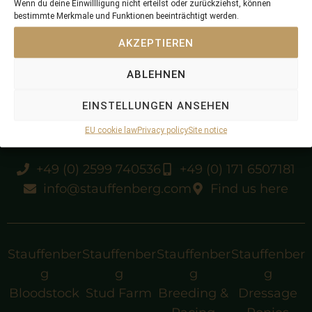
Wenn du deine Einwillligung nicht erteilst oder zurückziehst, können
bestimmte Merkmale und Funktionen beeinträchtigt werden.
Gr.1 Winner
AKZEPTIEREN
Gr.1 Sire
ABLEHNEN
EINSTELLUNGEN ANSEHEN
EU cookie law
Privacy policy
Site notice
+49 (0) 2599 740536
+49 (0) 171 6507181
info@stauffenberg.com
Find us here
Stauffenber
Stauffenber
Stauffenber
Stauffenber
g
g
g
g
Bloodstock
Stud Farm
Breeding &
Dressage