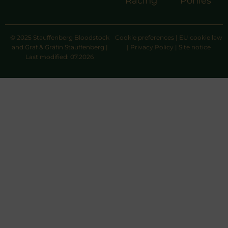
Racing
Ponies
© 2025 Stauffenberg Bloodstock
Cookie preferences
|
EU cookie law
and Graf & Gräfin Stauffenberg |
|
Privacy Policy
|
Site notice
Last modified: 07.2026