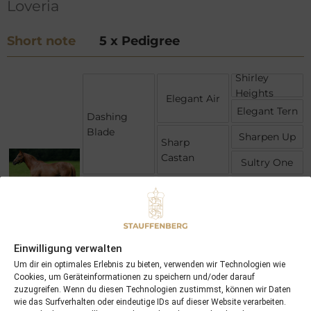
Loveria
Short note
5 x Pedigree
Shirley
Heights
Elegant Air
Elegant Tern
Dashing
Blade
Sharpen Up
Sharp
Castan
Sultry One
Caracol
Los Santos
Loanda
Loveria
Literat
Einwilligung verwalten
Liranga
Love In
Um dir ein optimales Erlebnis zu bieten, verwenden wir Technologien wie
Cookies, um Geräteinformationen zu speichern und/oder darauf
zuzugreifen. Wenn du diesen Technologien zustimmst, können wir Daten
wie das Surfverhalten oder eindeutige IDs auf dieser Website verarbeiten.