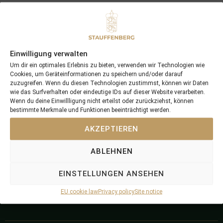
Einwilligung verwalten
Um dir ein optimales Erlebnis zu bieten, verwenden wir Technologien wie
Cookies, um Geräteinformationen zu speichern und/oder darauf
zuzugreifen. Wenn du diesen Technologien zustimmst, können wir Daten
wie das Surfverhalten oder eindeutige IDs auf dieser Website verarbeiten.
+49 (0) 2599 740536
+49 (0) 171 6507181
Wenn du deine Einwillligung nicht erteilst oder zurückziehst, können
info@stauffenberg.com
Find us here
bestimmte Merkmale und Funktionen beeinträchtigt werden.
AKZEPTIEREN
ABLEHNEN
Stauffenber
Stauffenber
Stauffenber
Stauffenber
g
g
g
g
EINSTELLUNGEN ANSEHEN
Bloodstock
Stud Farm
Breeding &
Dressage
EU cookie law
Privacy policy
Site notice
Racing
Ponies