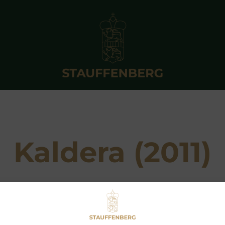
Kaldera (2011)
Breeder: Gestut Zoppenbroich
Owner: LW Baumgarten