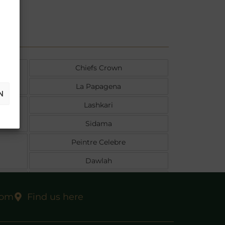
Chiefs Crown
La Papagena
N
Lashkari
Sidama
Peintre Celebre
Dawlah
Second Set
com
Find us here
Konigsblute