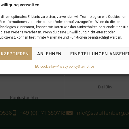
out of
Konigstochter
nwilligung verwalten
dir ein optimales Erlebnis zu bieten, verwenden wir Technologien wie Cookies, um
5 x Pedigree
Performances
äteinformationen zu speichern und/oder darauf zuzugreifen. Wenn du diesen
hnologien zustimmst, können wir Daten wie das Surfverhalten oder eindeutige IDs
 dieser Website verarbeiten. Wenn du deine Einwillligung nicht erteilst oder
ückziehst, können bestimmte Merkmale und Funktionen beeinträchtigt werden.
Grand Lodge
AKZEPTIEREN
ABLEHNEN
EINSTELLUNGEN ANSEHE
Sinndar
Sinntara
EU cookie law
Privacy policy
Site notice
Dai Jin
Konigstochter
Karenina
40536
+49 (0) 171 6507181
info@stauffenberg.