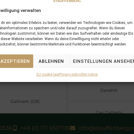
ni
out of
Gallivant (GB)
nwilligung verwalten
5 x Pedigree
Performances
dir ein optimales Erlebnis zu bieten, verwenden wir Technologien wie Cookies, um
äteinformationen zu speichern und/oder darauf zuzugreifen. Wenn du diesen
hnologien zustimmst, können wir Daten wie das Surfverhalten oder eindeutige IDs
 dieser Website verarbeiten. Wenn du deine Einwillligung nicht erteilst oder
ückziehst, können bestimmte Merkmale und Funktionen beeinträchtigt werden.
Darshaan
Dalakhani
AKZEPTIEREN
ABLEHNEN
EINSTELLUNGEN ANSEHE
Daltawa
EU cookie law
Privacy policy
Site notice
Danehill
Gallivant (GB)
Gay Gallanta
40536
+49 (0) 171 6507181
info@stauffenberg.