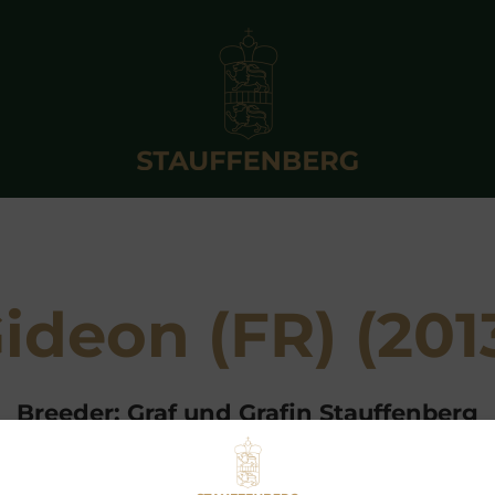
ideon (FR) (201
Breeder: Graf und Grafin Stauffenberg
Owner: Stall Perlen