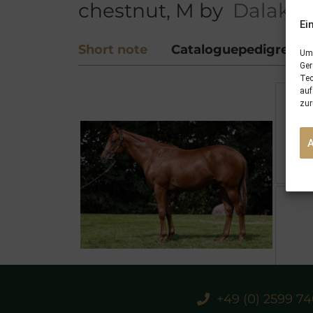
chestnut, M by
Dalakha
Ei
Short note
Cataloguepedigree
Um 
Ger
Tec
auf
zur
+49 (0) 2599 7