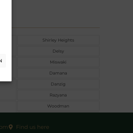
Shirley Heights
Delsy
N
Miswaki
Damana
Danzig
Razyana
Woodman
Gallanta
com
Find us here