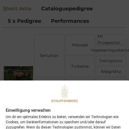
Short note
Cataloguepedigree
5 x Pedigree
Performances
Mr
Prospector
Miswaki
Hopespringseterna
Tertullian
Trempolino
Turbaine
Allegretta
Konigsstuhl
Monsun
Mosella
Acerba
Rainbow
Quest
Acerbis
Einwilligung verwalten
Aragosta
Um dir ein optimales Erlebnis zu bieten, verwenden wir Technologien wie
Cookies, um Geräteinformationen zu speichern und/oder darauf
zuzugreifen. Wenn du diesen Technologien zustimmst, können wir Daten