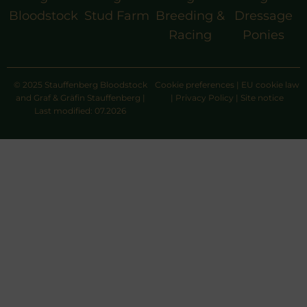
Bloodstock
Stud Farm
Breeding &
Dressage
Racing
Ponies
© 2025 Stauffenberg Bloodstock
Cookie preferences
|
EU cookie law
and Graf & Gräfin Stauffenberg |
|
Privacy Policy
|
Site notice
Last modified: 07.2026