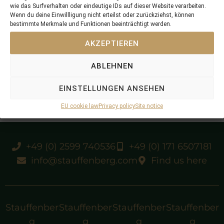
wie das Surfverhalten oder eindeutige IDs auf dieser Website verarbeiten.
Wenn du deine Einwillligung nicht erteilst oder zurückziehst, können
in Training bei W Hickst/GER
bestimmte Merkmale und Funktionen beeinträchtigt werden.
sold by STAUFFENBERG BLOODSTOCK at the
AKZEPTIEREN
BBAG Yearling Sales 2013
ABLEHNEN
3rd foal
EINSTELLUNGEN ANSEHEN
EU cookie law
Privacy policy
Site notice
+49 (0) 2599 740536
+49 (0) 171 6507181
info@stauffenberg.com
Find us here
Stauffenber
Stauffenber
Stauffenber
Stauffenber
g
g
g
g