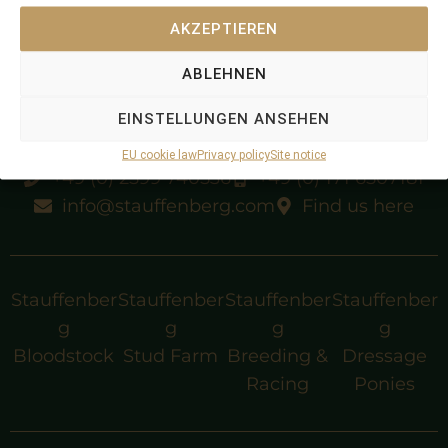
AKZEPTIEREN
ABLEHNEN
EINSTELLUNGEN ANSEHEN
EU cookie law
Privacy policy
Site notice
+49 (0) 2599 740536
+49 (0) 171 6507181
info@stauffenberg.com
Find us here
Stauffenber
Stauffenber
Stauffenber
Stauffenber
g
g
g
g
Bloodstock
Stud Farm
Breeding &
Dressage
Racing
Ponies