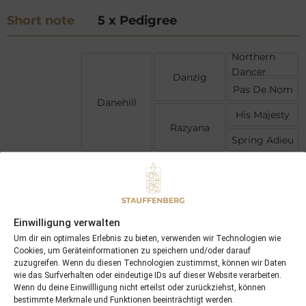
Short note
5 x Pedigree
Northern
Dancer
Danzig
Pas De Nom
Danehill
His Majesty
Razyana
Spring Adieu
Ile De
Bourbon
Kahyasi
Kadissya
Hasili
High Line
Einwilligung verwalten
Kerali
Um dir ein optimales Erlebnis zu bieten, verwenden wir Technologien wie
Sookera
Cookies, um Geräteinformationen zu speichern und/oder darauf
zuzugreifen. Wenn du diesen Technologien zustimmst, können wir Daten
wie das Surfverhalten oder eindeutige IDs auf dieser Website verarbeiten.
Wenn du deine Einwillligung nicht erteilst oder zurückziehst, können
bestimmte Merkmale und Funktionen beeinträchtigt werden.