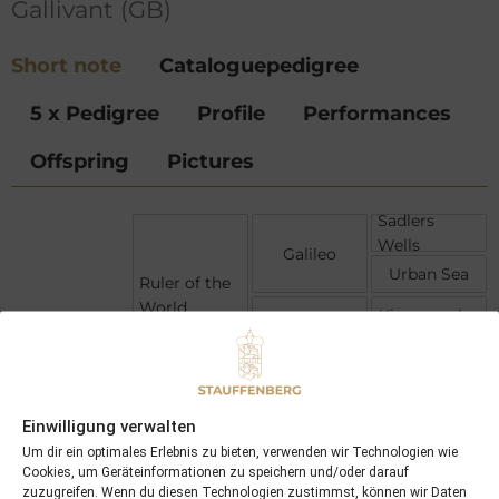
Gallivant (GB)
Short note
Cataloguepedigree
5 x Pedigree
Profile
Performances
Offspring
Pictures
Sadlers
Wells
Galileo
Urban Sea
Ruler of the
World
Kingmambo
Love me
True
Lassies Lady
Danzig
Danehill
Einwilligung verwalten
Razyana
Gallivant
Um dir ein optimales Erlebnis zu bieten, verwenden wir Technologien wie
(GB)
Cookies, um Geräteinformationen zu speichern und/oder darauf
Woodman
zuzugreifen. Wenn du diesen Technologien zustimmst, können wir Daten