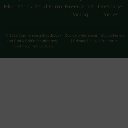
Bloodstock
Stud Farm
Breeding &
Dressage
Racing
Ponies
© 2025 Stauffenberg Bloodstock
Cookie preferences
|
EU cookie law
and Graf & Gräfin Stauffenberg |
|
Privacy Policy
|
Site notice
Last modified: 07.2026