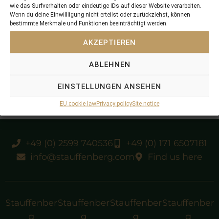
Gay Gallanta
wie das Surfverhalten oder eindeutige IDs auf dieser Website verarbeiten.
Gallanta
Wenn du deine Einwillligung nicht erteilst oder zurückziehst, können
bestimmte Merkmale und Funktionen beeinträchtigt werden.
AKZEPTIEREN
SP multiple winner in GER
ABLEHNEN
EINSTELLUNGEN ANSEHEN
EU cookie law
Privacy policy
Site notice
+49 (0) 2599 740536
+49 (0) 171 6507181
info@stauffenberg.com
Find us here
Stauffenber
Stauffenber
Stauffenber
Stauffenber
g
g
g
g