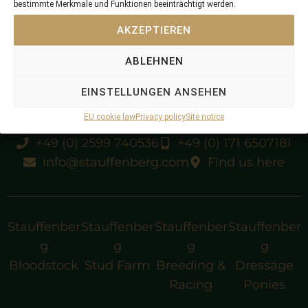
bestimmte Merkmale und Funktionen beeinträchtigt werden.
AKZEPTIEREN
Gr.1 winner
ABLEHNEN
EINSTELLUNGEN ANSEHEN
EU cookie law
Privacy policy
Site notice
+49 (0) 2599 740536
+49 (0) 171 6507181
info@stauffenberg.com
Find us here
Stauffenber
Stauffenber
Stauffenber
Stauffenber
g
g
g
g
Bloodstock
Stud Farm
Breeding &
Dressage
Racing
Ponies