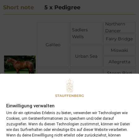
Short note
5 x Pedigree
Northern
Sadlers
Dancer
Wells
Fairy Bridge
Galileo
Miswaki
Urban Sea
Allegretta
Storm Bird
Storm Cat
Terlingua
Youresothrilling
Rahy
Mariahs
Storm
Einwilligung verwalten
Immense
Um dir ein optimales Erlebnis zu bieten, verwenden wir Technologien wie
Cookies, um Geräteinformationen zu speichern und/oder darauf
zuzugreifen. Wenn du diesen Technologien zustimmst, können wir Daten
wie das Surfverhalten oder eindeutige IDs auf dieser Website verarbeiten.
Wenn du deine Einwillligung nicht erteilst oder zurückziehst, können