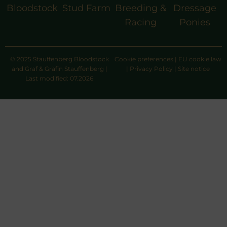
Bloodstock
Stud Farm
Breeding &
Dressage
Racing
Ponies
© 2025 Stauffenberg Bloodstock
Cookie preferences
|
EU cookie law
and Graf & Gräfin Stauffenberg |
|
Privacy Policy
|
Site notice
Last modified: 07.2026