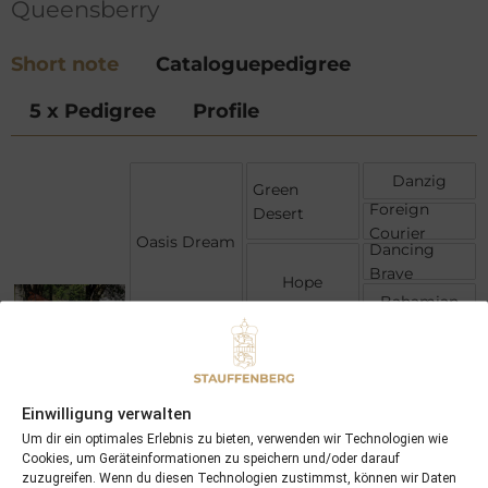
Queensberry
Short note
Cataloguepedigree
5 x Pedigree
Profile
Danzig
Green
Foreign
Desert
Courier
Oasis Dream
Dancing
Brave
Hope
Bahamian
Miswaki
Tertullian
Turbaine
Queensberry
Spectacular
Einwilligung verwalten
Queens Wild
Bid
Um dir ein optimales Erlebnis zu bieten, verwenden wir Technologien wie
Wild
(USA)
Cookies, um Geräteinformationen zu speichern und/oder darauf
Applause
zuzugreifen. Wenn du diesen Technologien zustimmst, können wir Daten