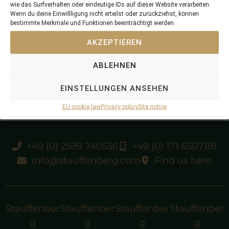
wie das Surfverhalten oder eindeutige IDs auf dieser Website verarbeiten.
Wenn du deine Einwillligung nicht erteilst oder zurückziehst, können
bestimmte Merkmale und Funktionen beeinträchtigt werden.
unplaced in IRE
AKZEPTIEREN
sold by Stauffenberg Bloodstock at TOCTII 2018
ABLEHNEN
bred, raised and prepped at Schlossgut Itlingen
EINSTELLUNGEN ANSEHEN
EU cookie law
Privacy policy
Site notice
+49 (0) 2599 740536
+49 (0) 171 6507181
info@stauffenberg.com
Find us here
Stauffenber
Stauffenber
Stauffenber
Stauffenber
g
g
g
g