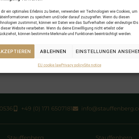
dir ein optimales Erlebnis zu bieten, verwenden wir Technologien wie Cookies, um
äteinformationen zu speichern und/oder darauf zuzugreifen. Wenn du diesen
hnologien zustimmst, können wir Daten wie das Surfverhalten oder eindeutige IDs
 dieser Website verarbeiten. Wenn du deine Einwillligung nicht erteilst oder
ückziehst, können bestimmte Merkmale und Funktionen beeinträchtigt werden.
AKZEPTIEREN
ABLEHNEN
EINSTELLUNGEN ANSEHE
EU cookie law
Privacy policy
Site notice
40536
+49 (0) 171 6507181
info@stauffenberg.
Stauffenberg
Stauffenberg