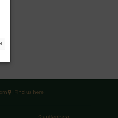
N
com
Find us here
Stauffenberg