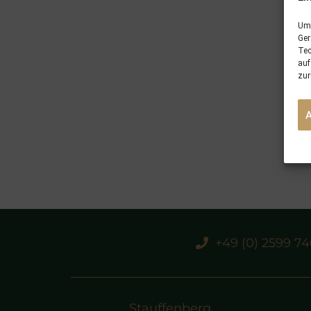
Um 
Ger
Tec
auf
zur
+49 (0) 2599 7
Stauffenberg