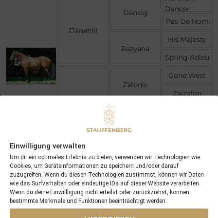
Dancer
Danzig
Pas De Nom
Danehill
His Majesty
Razyana
Spring Adieu
Gone West
Zafonic
Zaizafon
Arabesque
Warning
Prophecy
Andaleeb
Einwilligung verwalten
Um dir ein optimales Erlebnis zu bieten, verwenden wir Technologien wie
Cookies, um Geräteinformationen zu speichern und/oder darauf
zuzugreifen. Wenn du diesen Technologien zustimmst, können wir Daten
Gr.1 Sire
wie das Surfverhalten oder eindeutige IDs auf dieser Website verarbeiten.
Wenn du deine Einwillligung nicht erteilst oder zurückziehst, können
bestimmte Merkmale und Funktionen beeinträchtigt werden.
Stakeswinner