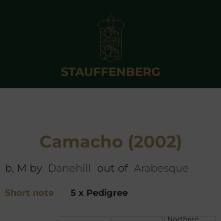
Camacho (2002)
b, M by
Danehill
out of
Arabesque
Short note
5 x Pedigree
Northern