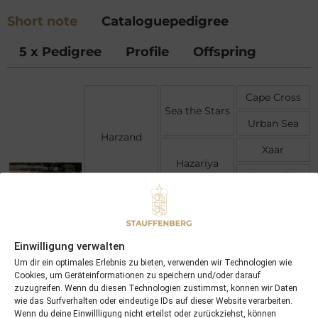
Short note
Cataloguepedigree
5 x Pedigree
Profile
Offspring
Cape Cross
Sea the Stars
Urban Sea
Harzand
Xaar
Hazariya
Hazaradjat
Niniski
Lomitas
La Colorada
Firedance
Einwilligung verwalten
J O Tobin
Fraulein
Um dir ein optimales Erlebnis zu bieten, verwenden wir Technologien wie
Tobin (USA)
Cookies, um Geräteinformationen zu speichern und/oder darauf
Fruhlingstag
zuzugreifen. Wenn du diesen Technologien zustimmst, können wir Daten
wie das Surfverhalten oder eindeutige IDs auf dieser Website verarbeiten.
Wenn du deine Einwillligung nicht erteilst oder zurückziehst, können