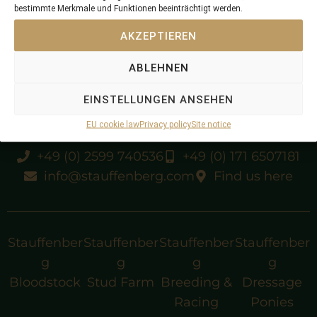
bestimmte Merkmale und Funktionen beeinträchtigt werden.
unraced
AKZEPTIEREN
ABLEHNEN
EINSTELLUNGEN ANSEHEN
EU cookie law
Privacy policy
Site notice
+49 (0) 2599 740536
+49 (0) 171 6507181
info@stauffenberg.com
Find us here
Stauffenber
Stauffenber
Stauffenber
Stauffenber
g
g
g
g
Bloodstock
Stud Farm
Breeding &
Dressage
Racing
Ponies