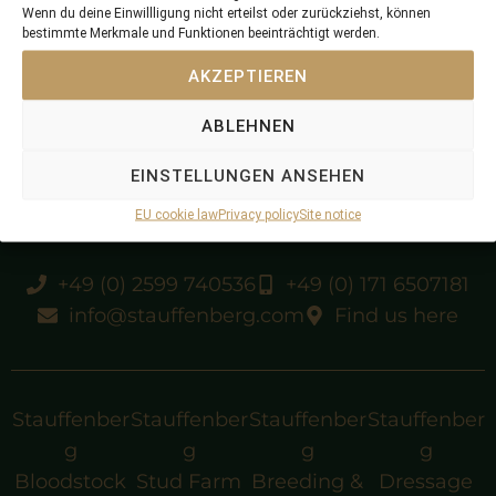
Wenn du deine Einwillligung nicht erteilst oder zurückziehst, können
bestimmte Merkmale und Funktionen beeinträchtigt werden.
AKZEPTIEREN
2019 sold by Stauffenberg Bloodstock at TOCTII
ABLEHNEN
prepped at Schlossgut Itlingen
EINSTELLUNGEN ANSEHEN
EU cookie law
Privacy policy
Site notice
+49 (0) 2599 740536
+49 (0) 171 6507181
info@stauffenberg.com
Find us here
Stauffenber
Stauffenber
Stauffenber
Stauffenber
g
g
g
g
Bloodstock
Stud Farm
Breeding &
Dressage