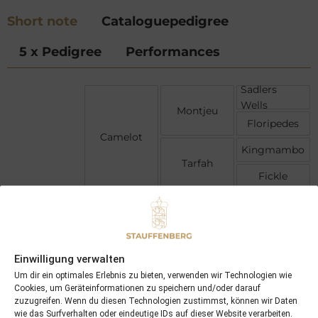
Short note
Cataloguepedigree
5 x Pedigree
Performances
Sadlers
Wells
Montjeu
Floripedes
Camelot
Kingmambo
Tarfah
Fickle
Danehill
Catcher In
Truly A
The Rye
Dream
Rosenreihe
Be My Guest
Einwilligung verwalten
Rosengeste
Um dir ein optimales Erlebnis zu bieten, verwenden wir Technologien wie
Roseraie
Cookies, um Geräteinformationen zu speichern und/oder darauf
zuzugreifen. Wenn du diesen Technologien zustimmst, können wir Daten
wie das Surfverhalten oder eindeutige IDs auf dieser Website verarbeiten.