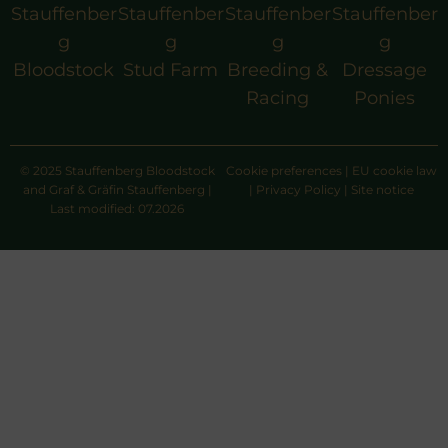
Stauffenber
Stauffenber
Stauffenber
Stauffenber
g
g
g
g
Bloodstock
Stud Farm
Breeding &
Dressage
Racing
Ponies
© 2025 Stauffenberg Bloodstock
Cookie preferences
|
EU cookie law
and Graf & Gräfin Stauffenberg |
|
Privacy Policy
|
Site notice
Last modified: 07.2026