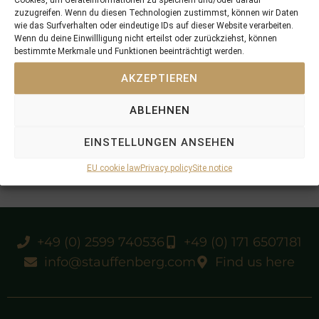
zuzugreifen. Wenn du diesen Technologien zustimmst, können wir Daten
wie das Surfverhalten oder eindeutige IDs auf dieser Website verarbeiten.
Wenn du deine Einwillligung nicht erteilst oder zurückziehst, können
bestimmte Merkmale und Funktionen beeinträchtigt werden.
2yo winner in GB, multiple winner in HK
AKZEPTIEREN
2018 purchased by Stauffenberg Bldstck at
ABLEHNEN
TDF, 2019 sold at TOCII
EINSTELLUNGEN ANSEHEN
raised and prepped at Schlossgut Itlingen
EU cookie law
Privacy policy
Site notice
+49 (0) 2599 740536
+49 (0) 171 6507181
info@stauffenberg.com
Find us here