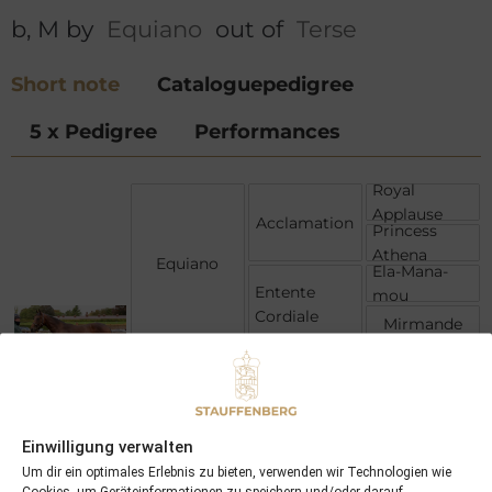
b, M by
Equiano
out of
Terse
Short note
Cataloguepedigree
5 x Pedigree
Performances
Royal
Applause
Acclamation
Princess
Athena
Equiano
Ela-Mana-
Entente
mou
Cordiale
Mirmande
Danehill
Dansili
Hasili
Terse
Einwilligung verwalten
Ajdal
Sun And
Um dir ein optimales Erlebnis zu bieten, verwenden wir Technologien wie
Shade
Shadywood
Cookies, um Geräteinformationen zu speichern und/oder darauf