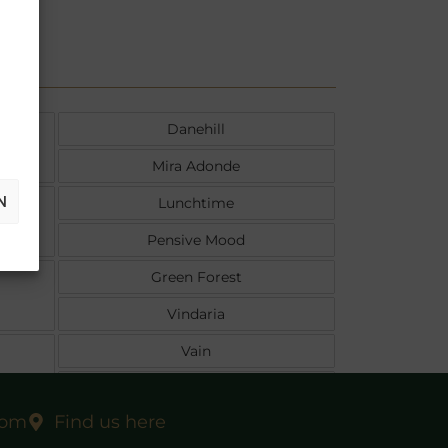
Danehill
Mira Adonde
N
Lunchtime
Pensive Mood
Green Forest
Vindaria
Vain
Olympic Aim
com
Find us here