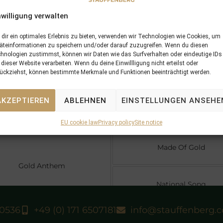
old Anthem
nwilligung verwalten
dir ein optimales Erlebnis zu bieten, verwenden wir Technologien wie Cookies, um
äteinformationen zu speichern und/oder darauf zuzugreifen. Wenn du diesen
hnologien zustimmst, können wir Daten wie das Surfverhalten oder eindeutige IDs
 dieser Website verarbeiten. Wenn du deine Einwillligung nicht erteilst oder
ückziehst, können bestimmte Merkmale und Funktionen beeinträchtigt werden.
Danehill Dancer
Choisir
AKZEPTIEREN
ABLEHNEN
EINSTELLUNGEN ANSEHE
Great Selection
EU cookie law
Privacy policy
Site notice
Made Of Gold
Gold Anthem
National Song
40536
+49 (0) 171 6507181
info@stauffenberg.