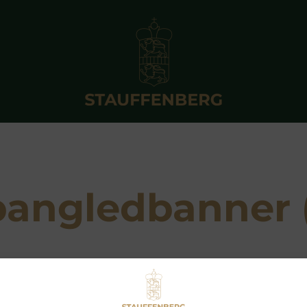
pangledbanner 
Owner: Coolmore Stud