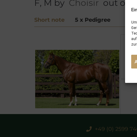
F, M by
Choisir
out of
G
Ei
Short note
5 x Pedigree
Um 
Ger
Tec
auf
zur
+49 (0) 2599 7